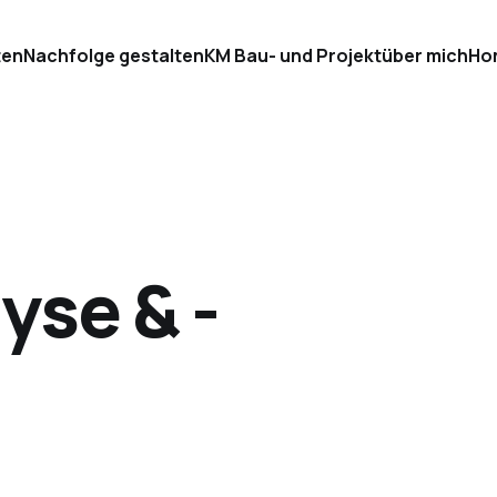
ten
Nachfolge gestalten
KM Bau- und Projekt
über mich
Ho
yse & -