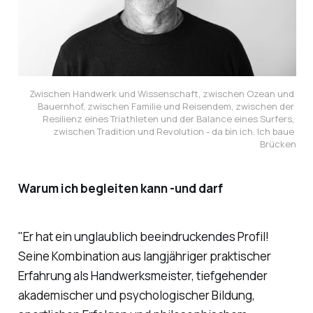
Zwischen Handwerk und Wissenschaft, zwischen Ozean und 
Bauernhof, zwischen Familie und Reisendem, zwischen der 
Resilienz eines Triathleten und der Balance eines Surfers, 
zwischen Tradition und Revolution - da bin ich. Ich baue 
Brücken
Warum ich begleiten kann -und darf
"Er hat ein unglaublich beeindruckendes Profil!
Seine Kombination aus langjähriger praktischer
Erfahrung als Handwerksmeister, tiefgehender
akademischer und psychologischer Bildung,