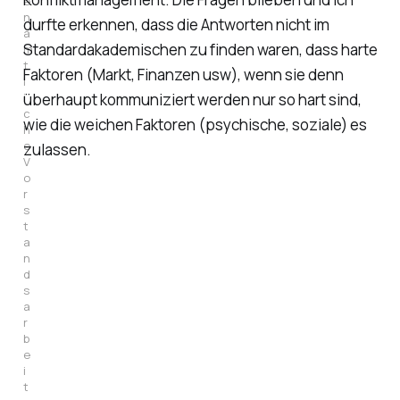
e
n
durfte erkennen, dass die Antworten nicht im
a
Standardakademischen zu finden waren, dass harte
m
t
Faktoren (Markt, Finanzen usw), wenn sie denn
l
i
überhaupt kommuniziert werden nur so hart sind,
c
wie die weichen Faktoren (psychische, soziale) es
h
e 
zulassen.
V
o
r
s
t
a
n
d
s
a
r
b
e
i
t 