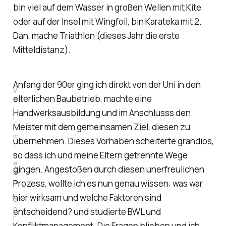
bin viel auf dem Wasser in großen Wellen mit Kite
oder auf der Insel mit Wingfoil, bin Karateka mit 2.
Dan, mache Triathlon (dieses Jahr die erste
Mitteldistanz).
Anfang der 90er ging ich direkt von der Uni in den
V
elterlichen Baubetrieb, machte eine
o
l
Handwerksausbildung und im Anschlusss den
l 
Meister mit dem gemeinsamen Ziel, diesen zu
i
m 
übernehmen. Dieses Vorhaben scheiterte grandios,
T
h
so dass ich und meine Eltern getrennte Wege
e
gingen. Angestoßen durch diesen unerfreulichen
m
a
Prozess, wollte ich es nun genau wissen: was war
: 
hier wirksam und welche Faktoren sind
e
h
entscheidend? und studierte BWL und
r
Konfliktmanagement. Die Fragen blieben und ich